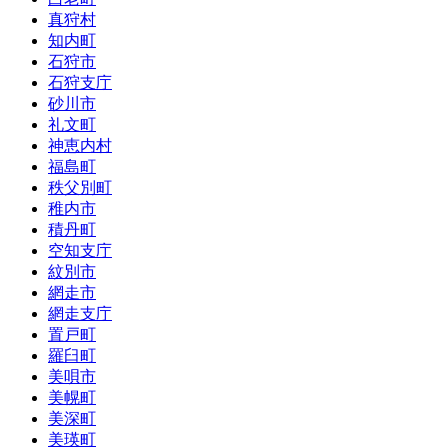
真狩村
知内町
石狩市
石狩支庁
砂川市
礼文町
神恵内村
福島町
秩父別町
稚内市
積丹町
空知支庁
紋別市
網走市
網走支庁
置戸町
羅臼町
美唄市
美幌町
美深町
美瑛町