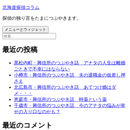
コ
北海道探偵コラム
ン
探偵の独り言をたまにつぶやきます。
テ
ン
メニューとウィジェット
ツ
検
へ
索:
ス
最近の投稿
キ
ッ
プ
黒松内町・興信所のつぶやき話 アナタの人生は離婚
ごときで不幸にはならない
小樽市・興信所のつぶやき話 夫の退職金の仮差し押
さえ
北広島市・興信所のつぶやき話 あてつけ婚はダ
メ・・・
恵庭市・興信所のつぶやき話 時薬という薬
千歳市・興信所のつぶやき話 今のアナタの悩みが幸
せの入り口なのかも？
最近のコメント