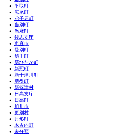
平取町
広尾町
弟子屈町
当別町
当麻町
後志支庁
恵庭市
愛別町
斜里町
新ひだか町
新冠町
新十津川町
新得町
新篠津村
日高支庁
日高町
旭川市
更別村
月形町
木古内町
未分類