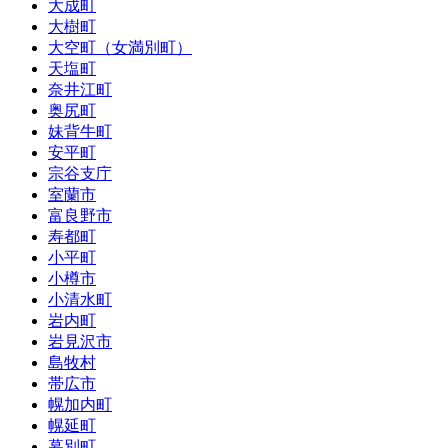
大成町
大樹町
大空町（女満別町）
天塩町
奈井江町
奥尻町
妹背牛町
安平町
宗谷支庁
室蘭市
富良野市
寿都町
小平町
小樽市
小清水町
岩内町
岩見沢市
島牧村
帯広市
幌加内町
幌延町
幕別町