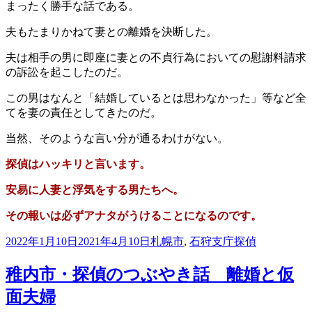
まったく勝手な話である。
夫もたまりかねて妻との離婚を決断した。
夫は相手の男に即座に妻との不貞行為においての
慰謝料請求
の訴訟を起こしたのだ。
この男はなんと「結婚しているとは思わなかった」等など
全
てを妻の責任としてきたのだ。
当然、そのような言い分が通るわけがない。
探偵はハッキリと言います。
安易に人妻と浮気をする男たちへ。
その報いは必ずアナタがうけることになるのです。
投
カ
タ
2022年1月10日
2021年4月10日
札幌市
,
石狩支庁
探偵
稿
テ
グ
日:
ゴ
稚内市・探偵のつぶやき話 離婚と仮
リ
面夫婦
ー