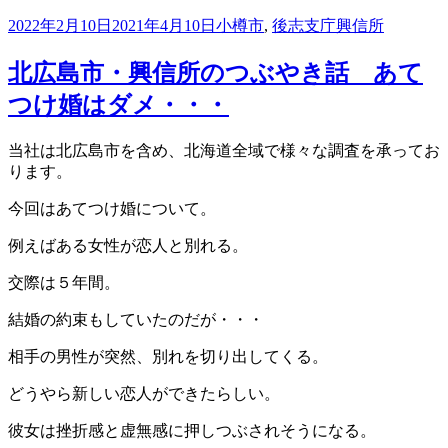
投
カ
タ
2022年2月10日
2021年4月10日
小樽市
,
後志支庁
興信所
稿
テ
グ
日:
ゴ
北広島市・興信所のつぶやき話 あて
リ
つけ婚はダメ・・・
ー
当社は北広島市を含め、北海道全域で
様々な調査を承ってお
ります。
今回はあてつけ婚について。
例えばある女性が恋人と別れる。
交際は５年間。
結婚の約束もしていたのだが・・・
相手の男性が突然、別れを切り出してくる。
どうやら新しい恋人ができたらしい。
彼女は挫折感と虚無感に押しつぶされそうになる。