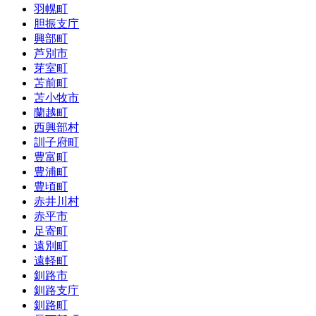
羽幌町
胆振支庁
興部町
芦別市
芽室町
苫前町
苫小牧市
蘭越町
西興部村
訓子府町
豊富町
豊浦町
豊頃町
赤井川村
赤平市
足寄町
遠別町
遠軽町
釧路市
釧路支庁
釧路町