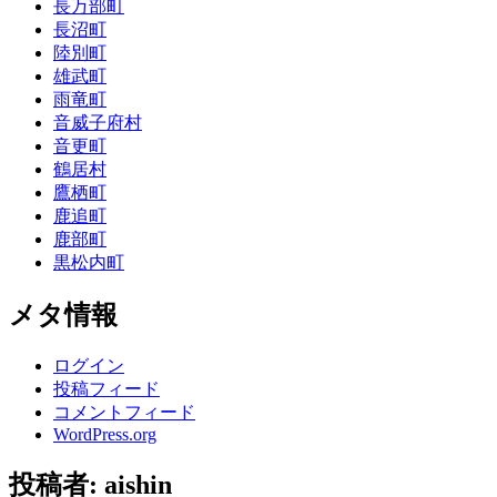
長万部町
長沼町
陸別町
雄武町
雨竜町
音威子府村
音更町
鶴居村
鷹栖町
鹿追町
鹿部町
黒松内町
メタ情報
ログイン
投稿フィード
コメントフィード
WordPress.org
投稿者:
aishin