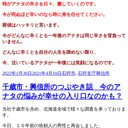
時がアナタの辛さを日々、癒していくのです。
今が死ぬほど辛いのなら時に身を任せてください。
探偵はハッキリと言います。
今がどんなに辛くとも一年後のアナタは
同じ辛さを背負って
いません。
どんなに辛くとも自分の人生を諦めない限り、
今、泣いているアナタが一年後には笑顔になるのです。
投
カ
タ
2022年1月30日
2021年4月10日
石狩市
,
石狩支庁
興信所
稿
テ
グ
日:
ゴ
千歳市・興信所のつぶやき話 今のア
リ
ナタの悩みが幸せの入り口なのかも？
ー
当社千歳市を含め、北海道全域で
様々な調査を承っておりま
す。
今日、１０年前の依頼人の男性と再会しました。