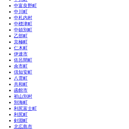
中富良野町
中川町
中札内村
中標津町
中頓別町
乙部町
京極町
仁木町
伊達市
佐呂間町
余市町
倶知安町
八雲町
共和町
函館市
初山別村
別海町
利尻富士町
利尻町
剣淵町
北広島市