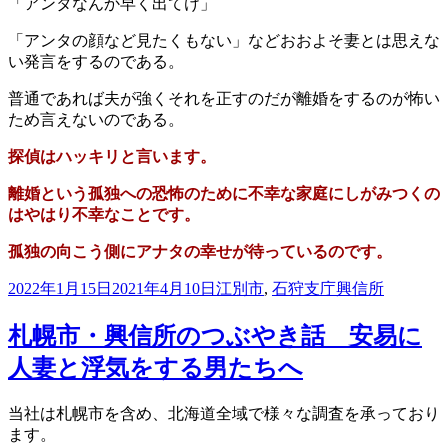
「アンタなんか早く出てけ」
「アンタの顔など見たくもない」など
おおよそ妻とは思えな
い発言をするのである。
普通であれば夫が強くそれを正すのだが
離婚をするのが怖い
ため言えないのである。
探偵はハッキリと言います。
離婚という孤独への恐怖のために
不幸な家庭にしがみつくの
はやはり不幸なことです。
孤独の向こう側にアナタの幸せが待っているのです。
投
カ
タ
2022年1月15日
2021年4月10日
江別市
,
石狩支庁
興信所
稿
テ
グ
日:
ゴ
札幌市・興信所のつぶやき話 安易に
リ
人妻と浮気をする男たちへ
ー
当社は札幌市を含め、北海道全域で
様々な調査を承っており
ます。