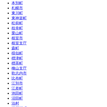
本別町
札幌市
東川町
東神楽町
松前町
枝幸町
栗山町
根室市
根室支庁
森町
様似町
標津町
標茶町
檜山支庁
歌志内市
比布町
江別市
江差町
池田町
沼田町
泊村