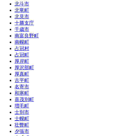
北斗市
北竜町
北見市
十勝支庁
千歳市
南富良野町
南幌町
占冠村
占冠町
厚岸町
厚沢部町
厚真町
古平町
名寄市
和寒町
喜茂別町
増毛町
士別市
士幌町
壮瞥町
夕張市