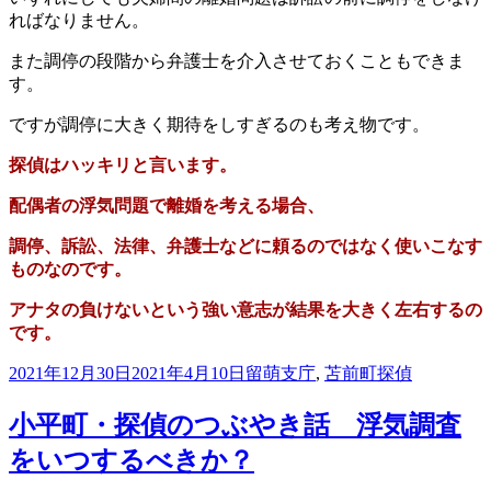
ればなりません。
また調停の段階から弁護士を介入させておくこともできま
す。
ですが調停に大きく期待をしすぎるのも考え物です。
探偵はハッキリと言います。
配偶者の浮気問題で離婚を考える場合、
調停、訴訟、法律、弁護士などに頼るのではなく
使いこなす
ものなのです。
アナタの負けないという強い意志が
結果を大きく左右するの
です。
投
カ
タ
2021年12月30日
2021年4月10日
留萌支庁
,
苫前町
探偵
稿
テ
グ
日:
ゴ
小平町・探偵のつぶやき話 浮気調査
リ
をいつするべきか？
ー