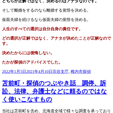
どちらが正解ではなく、決めるのはアナタなのです。
そして離婚をするのなら離婚する覚悟を決める。
仮面夫婦を続けるなら仮面夫婦の覚悟を決める。
人生のすべての選択は自分自身の責任です。
どの選択が正解ではなく、
アナタが決めたことが正解なので
す。
決めたからには後悔しない。
たかが探偵のアドバイスでした。
投
カ
タ
2022年1月5日
2021年4月10日
宗谷支庁
,
稚内市
探偵
稿
テ
グ
日:
ゴ
苫前町・探偵のつぶやき話 調停、訴
リ
訟、法律、弁護士などに頼るのではな
ー
く使いこなすもの
当社は苫前町を含め、北海道全域で
様々な調査を承っており