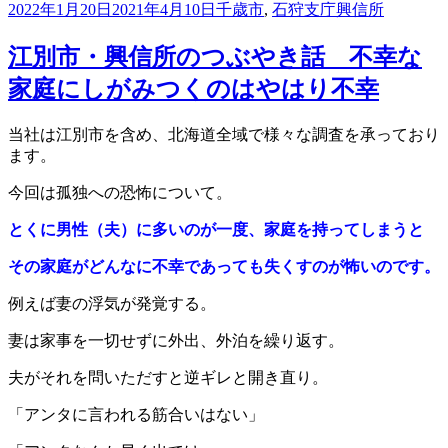
投
カ
タ
2022年1月20日
2021年4月10日
千歳市
,
石狩支庁
興信所
稿
テ
グ
日:
ゴ
江別市・興信所のつぶやき話 不幸な
リ
家庭にしがみつくのはやはり不幸
ー
当社は江別市を含め、北海道全域で
様々な調査を承っており
ます。
今回は孤独への恐怖について。
とくに男性（夫）に多いのが一度、家庭を持ってしまうと
その家庭がどんなに不幸であっても
失くすのが怖いのです。
例えば妻の浮気が発覚する。
妻は家事を一切せずに外出、外泊を繰り返す。
夫がそれを問いただすと逆ギレと開き直り。
「アンタに言われる筋合いはない」