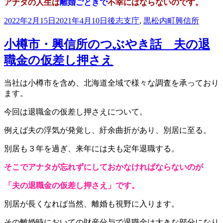
アナタの人生は
離婚ごときで
不幸にはならないのです。
投
カ
タ
2022年2月15日
2021年4月10日
後志支庁
,
黒松内町
興信所
稿
テ
グ
日:
ゴ
小樽市・興信所のつぶやき話 夫の退
リ
職金の仮差し押さえ
ー
当社は小樽市を含め、北海道全域で
様々な調査を承っており
ます。
今回は退職金の仮差し押さえについて。
例えば夫の浮気が発覚し、
紆余曲折があり、別居に至る。
別居も３年を過ぎ、来年には夫も定年退職する。
そこでアナタが忘れずにしておかなければならないのが
「夫の退職金の仮差し押さえ」です。
別居が長くなれば当然、離婚も視野に入ります。
その離婚時においての財産分与で
退職金は大きな部分になり