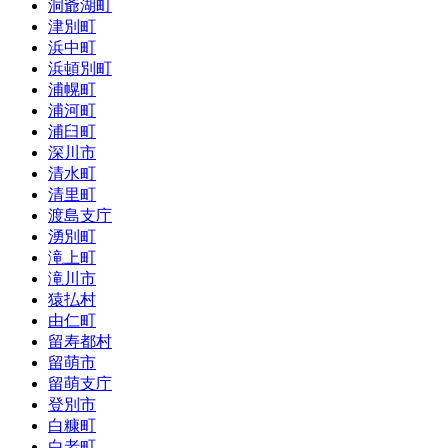
洞爺湖町
津別町
浜中町
浜頓別町
浦幌町
浦河町
浦臼町
深川市
清水町
清里町
渡島支庁
湧別町
滝上町
滝川市
猿払村
由仁町
留寿都村
留萌市
留萌支庁
登別市
白糠町
白老町