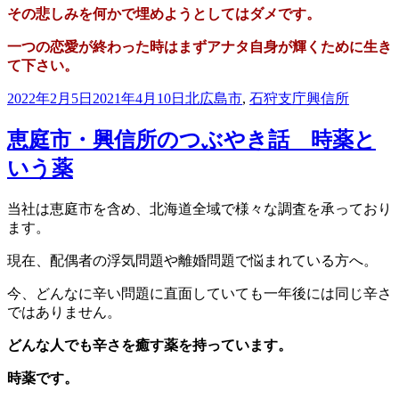
その悲しみを何かで埋めようとしてはダメです。
一つの恋愛が終わった時は
まずアナタ自身が輝くために生き
て下さい。
投
カ
タ
2022年2月5日
2021年4月10日
北広島市
,
石狩支庁
興信所
稿
テ
グ
日:
ゴ
恵庭市・興信所のつぶやき話 時薬と
リ
いう薬
ー
当社は恵庭市を含め、北海道全域で
様々な調査を承っており
ます。
現在、配偶者の浮気問題や離婚問題で悩まれている方へ。
今、どんなに辛い問題に直面していても
一年後には同じ辛さ
ではありません。
どんな人でも辛さを癒す薬を持っています。
時薬です。