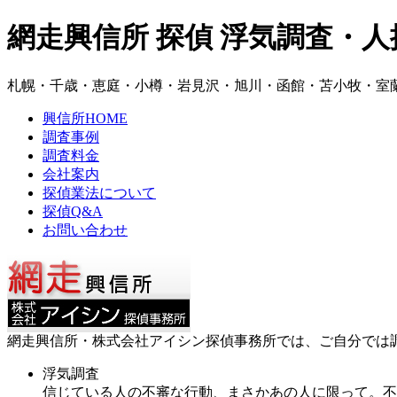
網走興信所 探偵 浮気調査・
札幌・千歳・恵庭・小樽・岩見沢・旭川・函館・苫小牧・室
興信所HOME
調査事例
調査料金
会社案内
探偵業法について
探偵Q&A
お問い合わせ
網走興信所・株式会社アイシン探偵事務所では、ご自分では
浮気調査
信じている人の不審な行動、まさかあの人に限って。不