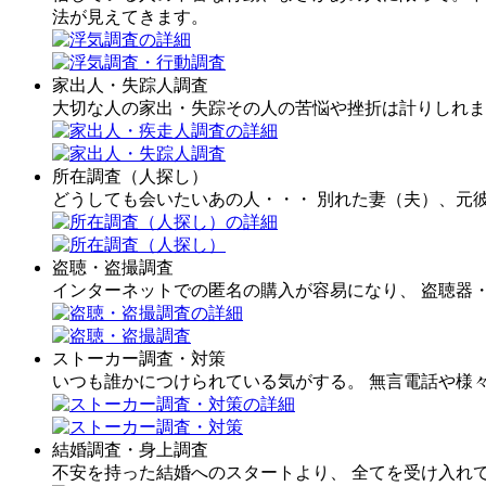
法が見えてきます。
家出人・失踪人調査
大切な人の家出・失踪その人の苦悩や挫折は計りしれま
所在調査（人探し）
どうしても会いたいあの人・・・ 別れた妻（夫）、元
盗聴・盗撮調査
インターネットでの匿名の購入が容易になり、 盗聴器
ストーカー調査・対策
いつも誰かにつけられている気がする。 無言電話や様
結婚調査・身上調査
不安を持った結婚へのスタートより、 全てを受け入れ