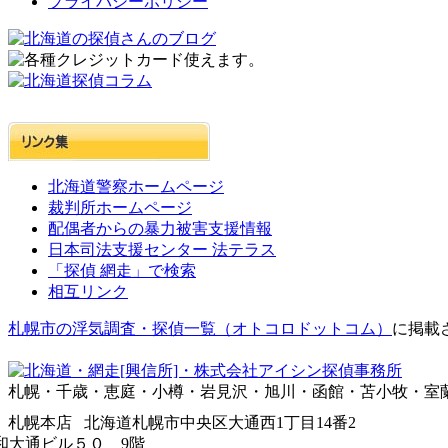
プライバシーポリシー
北海道警察ホームページ
裁判所ホームページ
配偶者からの暴力被害支援情報
日本司法支援センター 法テラス
「探偵 網走」で検索
相互リンク
札幌市の浮気調査・探偵一覧（オトコロドットコム）
に掲載
札幌・千歳・恵庭・小樽・岩見沢・旭川・函館・苫小牧・室
札幌本店 北海道札幌市中央区大通西1丁目14番2
大通ビル５０ 9階