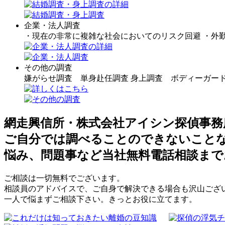
企業・法人調査
・現在の非常に複雑な社会においてのリスク回避 ・外
その他の調査
嫌がらせ調査 単身赴任調査 身上調査 ボディーガー
網走興信所・株式会社アイシン探偵事務
ご自分では調べることのできないこと
悩み、問題事など当社無料電話相談まで
ご相談は一切無料でございます。
相談員のアドバイスで、ご自身で解決できる場合も沢山ござ
一人で悩まずご相談下さい。きっとお役に立てます。