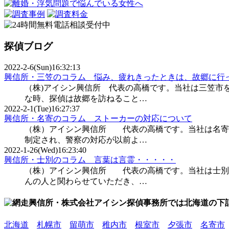
探偵ブログ
2022-2-6(Sun)16:32:13
興信所・三笠のコラム 悩み、疲れきったときは、故郷に行
（株)アイシン興信所 代表の高橋です。当社は三笠市
な時、探偵は故郷を訪ねること…
2022-2-1(Tue)16:27:37
興信所・名寄のコラム ストーカーの対応について
（株）アイシン興信所 代表の高橋です。当社は名寄市
制定され、警察の対応が以前よ…
2022-1-26(Wed)16:23:40
興信所・士別のコラム 言葉は言霊・・・・・
（株）アイシン興信所 代表の高橋です。当社は士別
んの人と関わらせていただき、…
北海道
札幌市
留萌市
稚内市
根室市
夕張市
名寄市