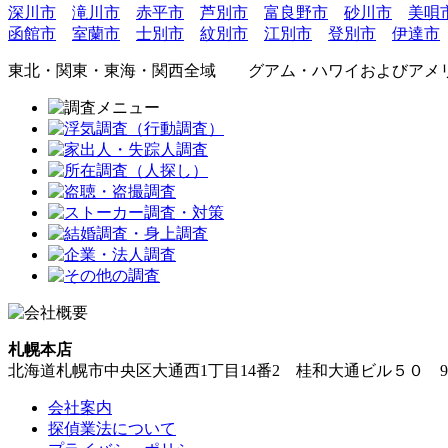
深川市
滝川市
赤平市
芦別市
富良野市
砂川市
美唄
函館市
室蘭市
士別市
紋別市
江別市
登別市
伊達市
東北・関東・東海・関西全域 グアム・ハワイおよびアメ
札幌本店
北海道札幌市中央区大通西1丁目14番2 桂和大通ビル５０ 
会社案内
探偵業法について