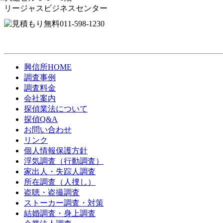
リージャスビジネスセンター
興信所HOME
調査事例
調査料金
会社案内
探偵業法について
探偵Q&A
お問い合わせ
リンク
個人情報保護方針
浮気調査（行動調査）
家出人・失踪人調査
所在調査（人捜し）
盗聴・盗撮調査
ストーカー調査・対策
結婚調査・身上調査