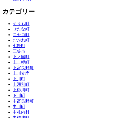
カテゴリー
えりも町
せたな町
ニセコ町
むかわ町
七飯町
三笠市
上ノ国町
上士幌町
上富良野町
上川支庁
上川町
上湧別町
上砂川町
下川町
中富良野町
中川町
中札内村
中標津町