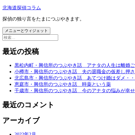
コ
北海道探偵コラム
ン
探偵の独り言をたまにつぶやきます。
テ
ン
メニューとウィジェット
ツ
検
へ
索:
ス
最近の投稿
キ
ッ
プ
黒松内町・興信所のつぶやき話 アナタの人生は離婚ご
小樽市・興信所のつぶやき話 夫の退職金の仮差し押さ
北広島市・興信所のつぶやき話 あてつけ婚はダメ・・
恵庭市・興信所のつぶやき話 時薬という薬
千歳市・興信所のつぶやき話 今のアナタの悩みが幸せ
最近のコメント
アーカイブ
2022年2月