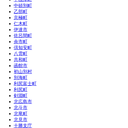
中頓別町
乙部町
京極町
仁木町
伊達市
佐呂間町
余市町
倶知安町
八雲町
共和町
函館市
初山別村
別海町
利尻富士町
利尻町
剣淵町
北広島市
北斗市
北竜町
北見市
十勝支庁