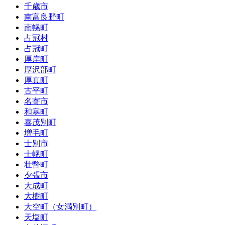
千歳市
南富良野町
南幌町
占冠村
占冠町
厚岸町
厚沢部町
厚真町
古平町
名寄市
和寒町
喜茂別町
増毛町
士別市
士幌町
壮瞥町
夕張市
大成町
大樹町
大空町（女満別町）
天塩町