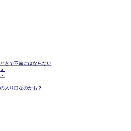
ときで不幸にはならない
え
・
の入り口なのかも？