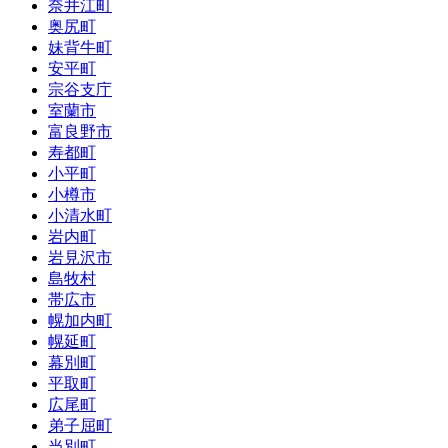
奈井江町
奥尻町
妹背牛町
安平町
宗谷支庁
室蘭市
富良野市
寿都町
小平町
小樽市
小清水町
岩内町
岩見沢市
島牧村
帯広市
幌加内町
幌延町
幕別町
平取町
広尾町
弟子屈町
当別町